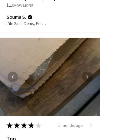
L...
SHOW MORE
Souma S.
L'île Saint Denis, France
★
★
★
★
★
5 months ago
Top