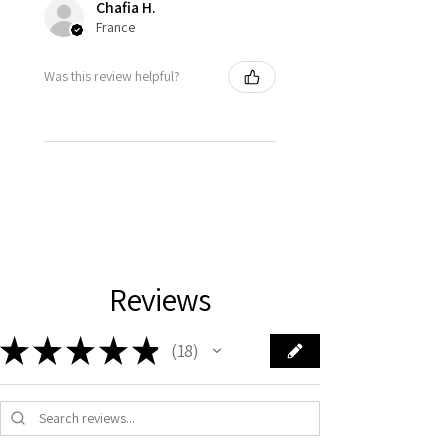
Chafia H.
France
Was this review helpful?
Reviews
★
★
★
★
★
18
18