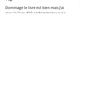
Dommage le livre est bien mais j’ai
reçu le livre déjà endommager avec
...
SHOW MORE
Anonyme
View product
Infographie du ...