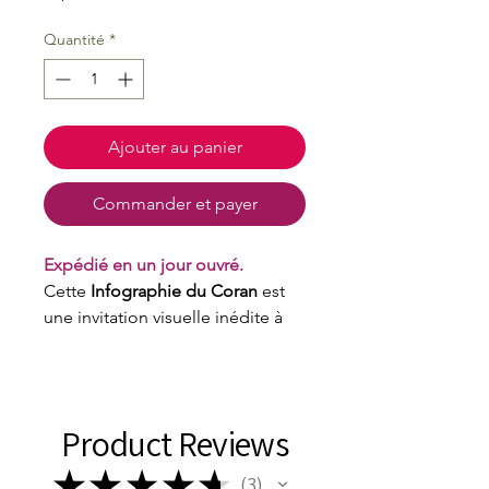
Quantité
*
Ajouter au panier
Commander et payer
Expédié en un jour ouvré.
Cette
Infographie du Coran
est
une invitation visuelle inédite à
redécouvrir le Texte sacré. Plus
qu’un livre, c’est une exploration
graphique et poétique où
chaque double-page devient un
Product Reviews
tableau à contempler. Couleurs,
formes et motifs y traduisent
★
★
★
★
★
3