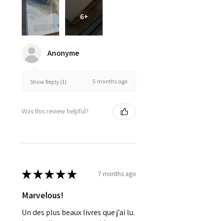
6+
Anonyme
5 months ago
Show Reply (1)
Was this review helpful?
★
★
★
★
★
7 months ago
Marvelous!
Un des plus beaux livres que j’ai lu.